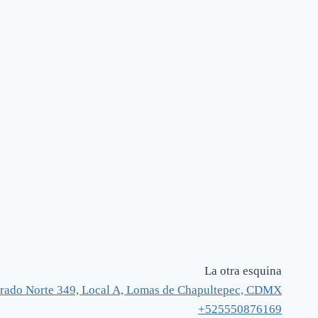
La otra esquina
rado Norte 349, Local A, Lomas de Chapultepec, CDMX
+525550876169