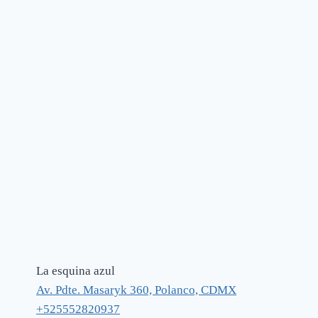
La esquina azul
Av. Pdte. Masaryk 360, Polanco, CDMX
+525552820937