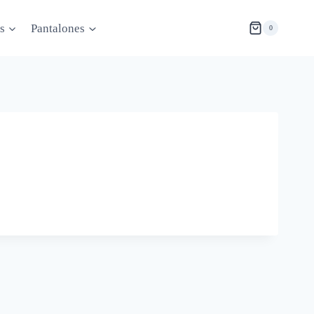
s
Pantalones
0