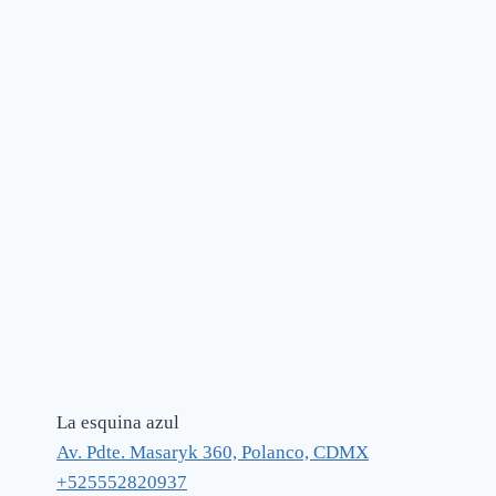
La esquina azul
Av. Pdte. Masaryk 360, Polanco, CDMX
+525552820937