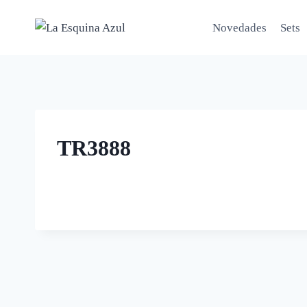
Saltar
al
Novedades
Sets
contenido
TR3888