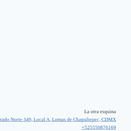
La otra esquina
rado Norte 349, Local A, Lomas de Chapultepec, CDMX
+525550876169