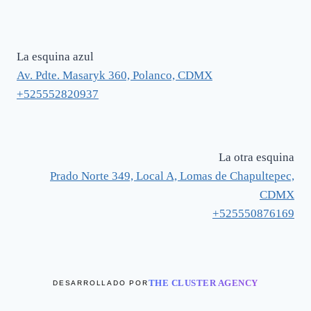
La esquina azul
Av. Pdte. Masaryk 360, Polanco, CDMX
+525552820937
La otra esquina
Prado Norte 349, Local A, Lomas de Chapultepec,
CDMX
+525550876169
THE CLUSTER AGENCY
DESARROLLADO POR