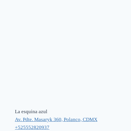
La esquina azul
Av. Pdte. Masaryk 360, Polanco, CDMX
+525552820937