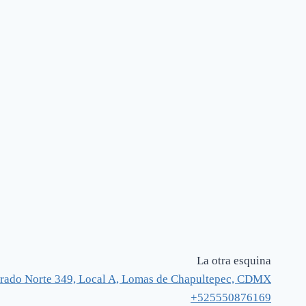
La otra esquina
rado Norte 349, Local A, Lomas de Chapultepec, CDMX
+525550876169