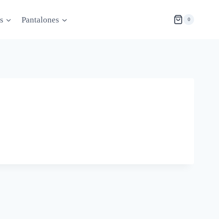
s
Pantalones
0