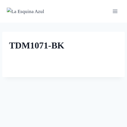
Saltar
al
contenido
TDM1071-BK