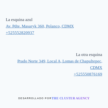
La esquina azul
Av. Pdte. Masaryk 360, Polanco, CDMX
+525552820937
La otra esquina
Prado Norte 349, Local A, Lomas de Chapultepec,
CDMX
+525550876169
THE CLUSTER AGENCY
DESARROLLADO POR