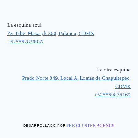
La esquina azul
Av. Pdte. Masaryk 360, Polanco, CDMX
+525552820937
La otra esquina
Prado Norte 349, Local A, Lomas de Chapultepec,
CDMX
+525550876169
THE CLUSTER AGENCY
DESARROLLADO POR