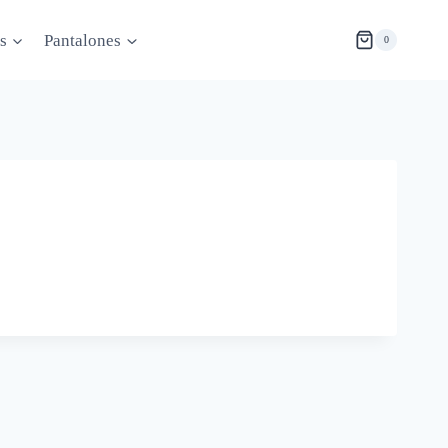
s
Pantalones
0