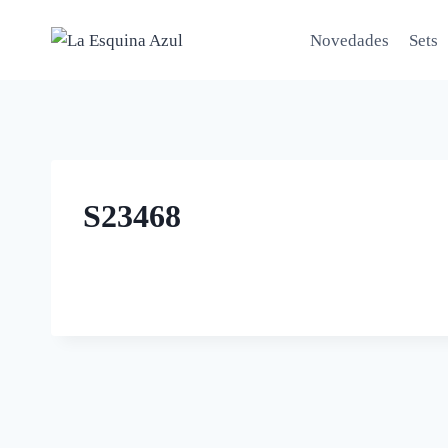
Saltar
al
Novedades
Sets
contenido
S23468