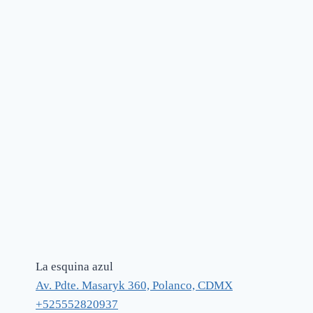
La esquina azul
Av. Pdte. Masaryk 360, Polanco, CDMX
+525552820937