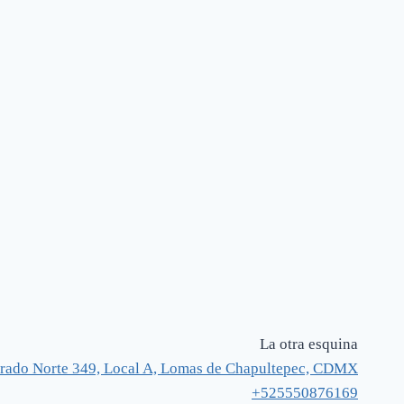
La otra esquina
rado Norte 349, Local A, Lomas de Chapultepec, CDMX
+525550876169