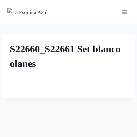
Saltar
al
contenido
S22660_S22661 Set blanco
olanes