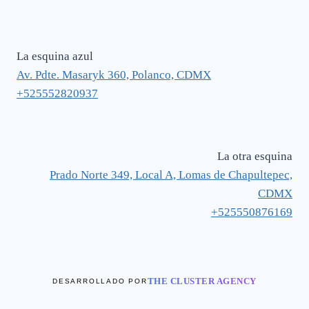
La esquina azul
Av. Pdte. Masaryk 360, Polanco, CDMX
+525552820937
La otra esquina
Prado Norte 349, Local A, Lomas de Chapultepec,
CDMX
+525550876169
THE CLUSTER AGENCY
DESARROLLADO POR