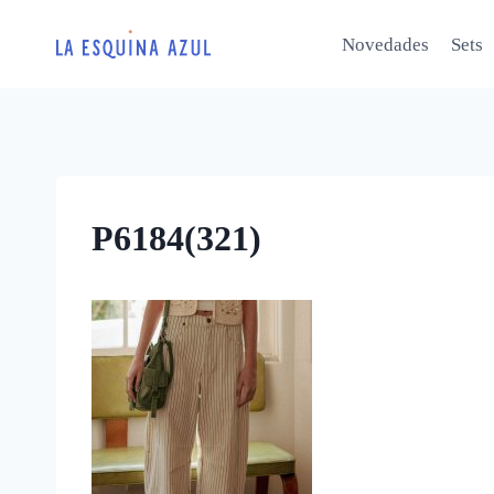
Saltar
al
Novedades
Sets
contenido
P6184(321)