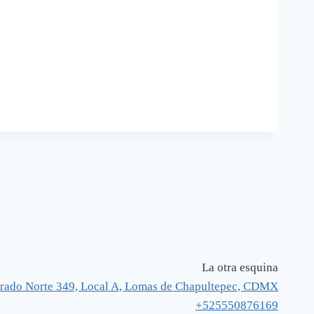
La otra esquina
rado Norte 349, Local A, Lomas de Chapultepec, CDMX
+525550876169