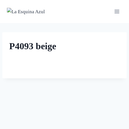
Saltar
al
contenido
P4093 beige