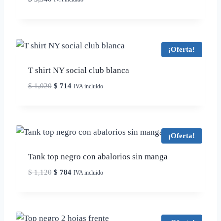
¡Oferta!
T shirt NY social club blanca
E
E
$
1,020
$
714
IVA incluido
l
l
p
p
r
r
e
e
¡Oferta!
c
c
i
i
Tank top negro con abalorios sin manga
o
o
E
E
$
1,120
$
784
IVA incluido
o
a
l
l
r
c
p
p
i
t
r
r
g
u
e
e