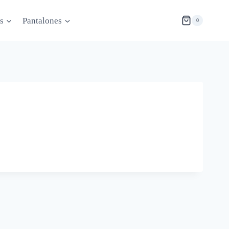
s
Pantalones
0