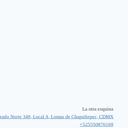
La otra esquina
rado Norte 349, Local A, Lomas de Chapultepec, CDMX
+525550876169