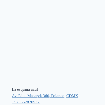
La esquina azul
Av. Pdte. Masaryk 360, Polanco, CDMX
+525552820937