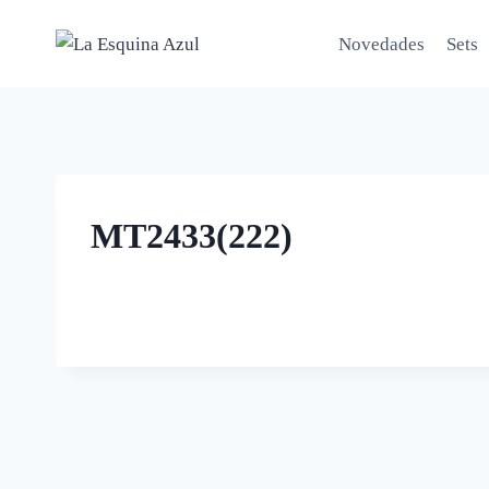
Saltar
al
Novedades
Sets
contenido
MT2433(222)