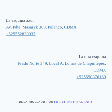
La esquina azul
Av. Pdte. Masaryk 360, Polanco, CDMX
+525552820937
La otra esquina
Prado Norte 349, Local A, Lomas de Chapultepec,
CDMX
+525550876169
THE CLUSTER AGENCY
DESARROLLADO POR