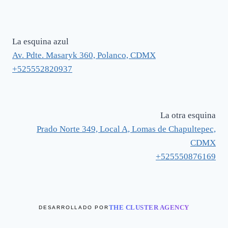
La esquina azul
Av. Pdte. Masaryk 360, Polanco, CDMX
+525552820937
La otra esquina
Prado Norte 349, Local A, Lomas de Chapultepec,
CDMX
+525550876169
THE CLUSTER AGENCY
DESARROLLADO POR