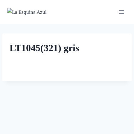
Saltar
al
contenido
LT1045(321) gris