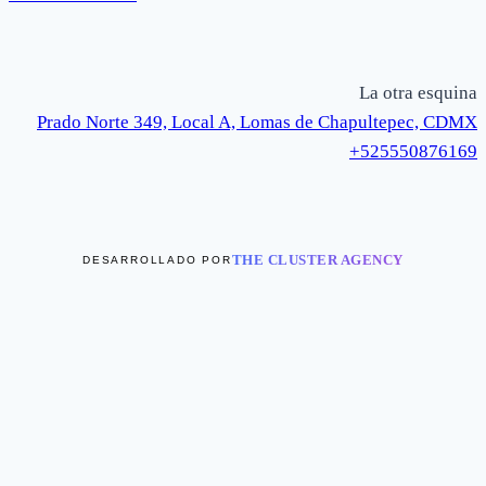
La otra esquina
Prado Norte 349, Local A, Lomas de Chapultepec, CDMX
+525550876169
THE CLUSTER AGENCY
DESARROLLADO POR