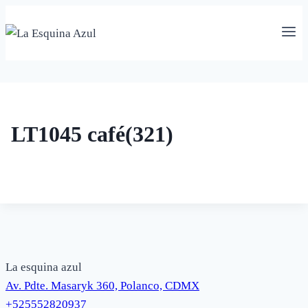
Saltar
al
contenido
LT1045 café(321)
La esquina azul
Av. Pdte. Masaryk 360, Polanco, CDMX
+525552820937