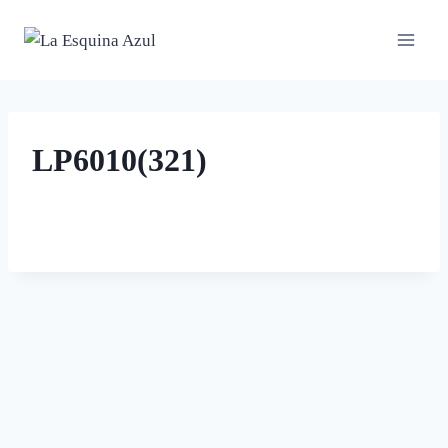
Saltar
al
contenido
LP6010(321)