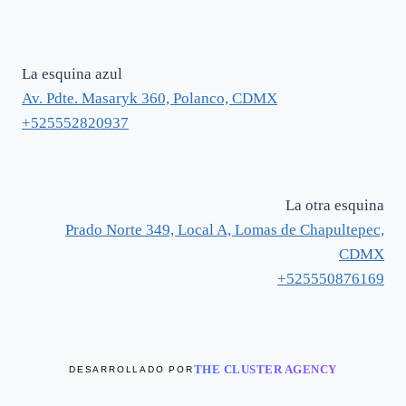
La esquina azul
Av. Pdte. Masaryk 360, Polanco, CDMX
+525552820937
La otra esquina
Prado Norte 349, Local A, Lomas de Chapultepec,
CDMX
+525550876169
THE CLUSTER AGENCY
DESARROLLADO POR