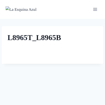
Saltar
al
contenido
L8965T_L8965B