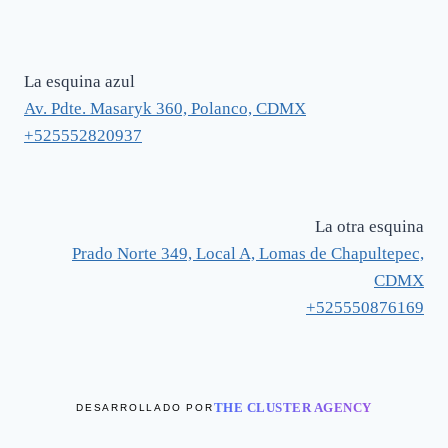
La esquina azul
Av. Pdte. Masaryk 360, Polanco, CDMX
+525552820937
La otra esquina
Prado Norte 349, Local A, Lomas de Chapultepec,
CDMX
+525550876169
THE CLUSTER AGENCY
DESARROLLADO POR