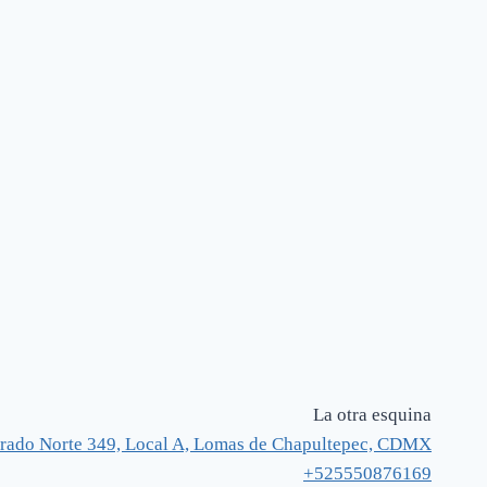
La otra esquina
rado Norte 349, Local A, Lomas de Chapultepec, CDMX
+525550876169