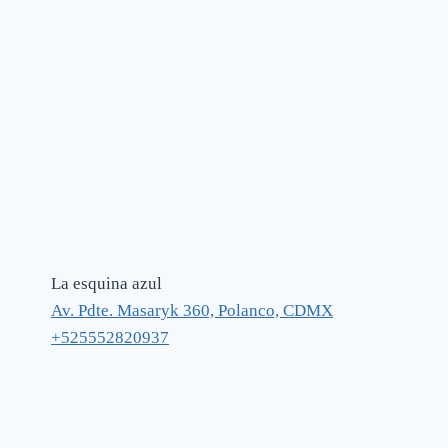
La esquina azul
Av. Pdte. Masaryk 360, Polanco, CDMX
+525552820937