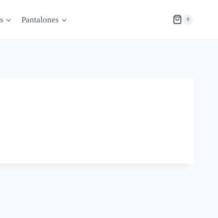
s
Pantalones
0