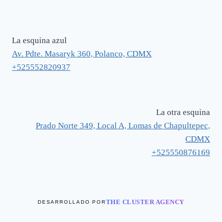
La esquina azul
Av. Pdte. Masaryk 360, Polanco, CDMX
+525552820937
La otra esquina
Prado Norte 349, Local A, Lomas de Chapultepec,
CDMX
+525550876169
THE CLUSTER AGENCY
DESARROLLADO POR