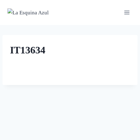
Saltar
al
contenido
IT13634