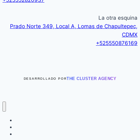
+525552820937
La otra esquina
Prado Norte 349, Local A, Lomas de Chapultepec,
CDMX
+525550876169
THE CLUSTER AGENCY
DESARROLLADO POR
Novedades
Sets
Vestidos