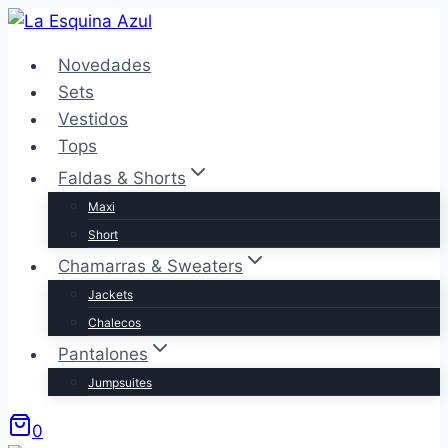
Saltar
al
Novedades
contenido
Sets
Vestidos
Tops
Faldas & Shorts
Maxi
Short
Chamarras & Sweaters
Jackets
Chalecos
Pantalones
Jumpsuites
0