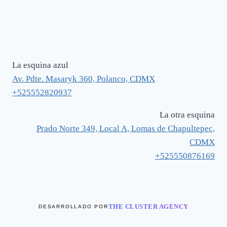
La esquina azul
Av. Pdte. Masaryk 360, Polanco, CDMX
+525552820937
La otra esquina
Prado Norte 349, Local A, Lomas de Chapultepec,
CDMX
+525550876169
THE CLUSTER AGENCY
DESARROLLADO POR