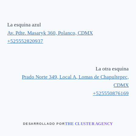
La esquina azul
Av. Pdte. Masaryk 360, Polanco, CDMX
+525552820937
La otra esquina
Prado Norte 349, Local A, Lomas de Chapultepec,
CDMX
+525550876169
THE CLUSTER AGENCY
DESARROLLADO POR