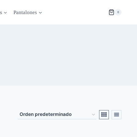
s
Pantalones
0