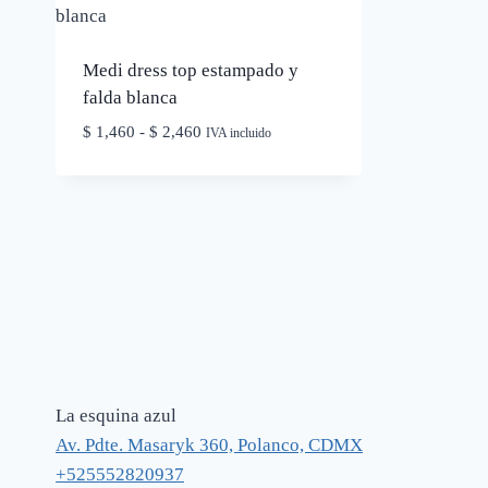
Medi dress top estampado y
falda blanca
Rango
$
1,460
-
$
2,460
IVA incluido
de
precios:
desde
$ 1,460
hasta
$ 2,460
La esquina azul
Av. Pdte. Masaryk 360, Polanco, CDMX
+525552820937