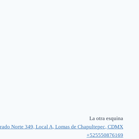
La otra esquina
rado Norte 349, Local A, Lomas de Chapultepec, CDMX
+525550876169