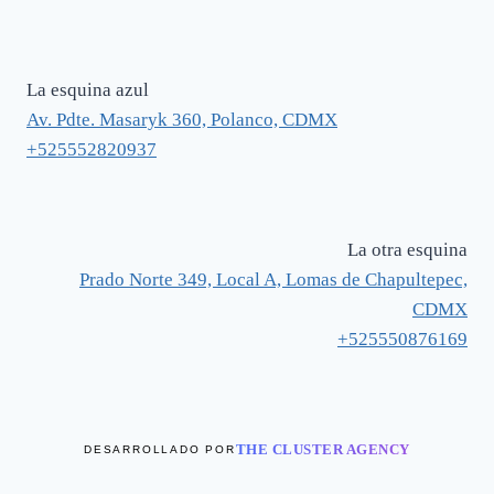
La esquina azul
Av. Pdte. Masaryk 360, Polanco, CDMX
+525552820937
La otra esquina
Prado Norte 349, Local A, Lomas de Chapultepec,
CDMX
+525550876169
THE CLUSTER AGENCY
DESARROLLADO POR