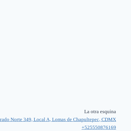
La otra esquina
rado Norte 349, Local A, Lomas de Chapultepec, CDMX
+525550876169