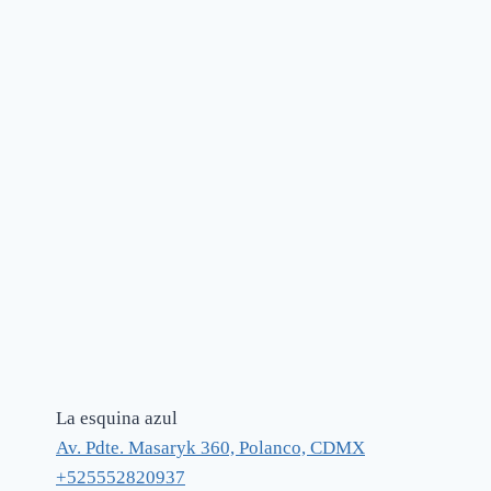
La esquina azul
Av. Pdte. Masaryk 360, Polanco, CDMX
+525552820937