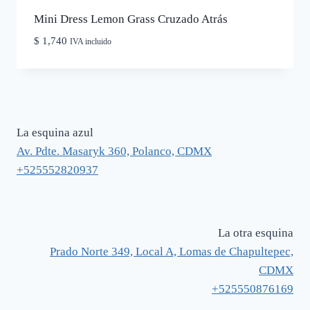
Mini Dress Lemon Grass Cruzado Atrás
$
1,740
IVA incluido
La esquina azul
Av. Pdte. Masaryk 360, Polanco, CDMX
+525552820937
La otra esquina
Prado Norte 349, Local A, Lomas de Chapultepec,
CDMX
+525550876169