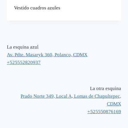
Vestido cuadros azules
La esquina azul
Av. Pdte. Masaryk 360, Polanco, CDMX
+525552820937
La otra esquina
Prado Norte 349, Local A, Lomas de Chapultepec,
CDMX
+525550876169