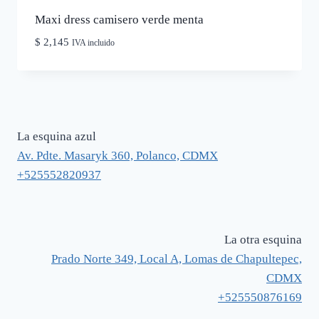
Maxi dress camisero verde menta
$
2,145
IVA incluido
La esquina azul
Av. Pdte. Masaryk 360, Polanco, CDMX
+525552820937
La otra esquina
Prado Norte 349, Local A, Lomas de Chapultepec,
CDMX
+525550876169