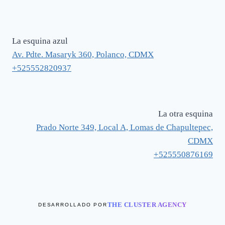
La esquina azul
Av. Pdte. Masaryk 360, Polanco, CDMX
+525552820937
La otra esquina
Prado Norte 349, Local A, Lomas de Chapultepec,
CDMX
+525550876169
THE CLUSTER AGENCY
DESARROLLADO POR