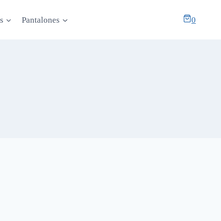
s
Pantalones
0