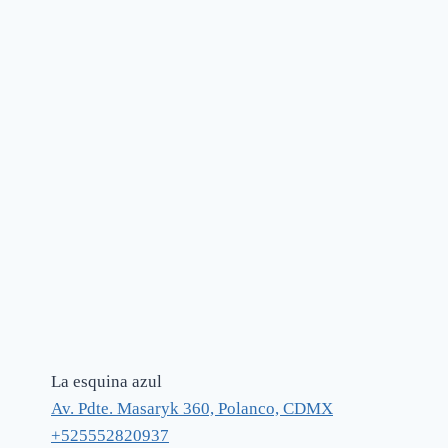
La esquina azul
Av. Pdte. Masaryk 360, Polanco, CDMX
+525552820937