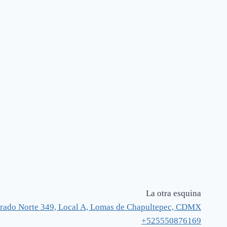
La otra esquina
rado Norte 349, Local A, Lomas de Chapultepec, CDMX
+525550876169