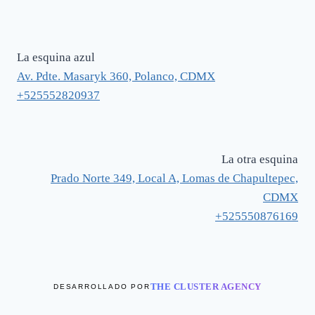
La esquina azul
Av. Pdte. Masaryk 360, Polanco, CDMX
+525552820937
La otra esquina
Prado Norte 349, Local A, Lomas de Chapultepec,
CDMX
+525550876169
THE CLUSTER AGENCY
DESARROLLADO POR