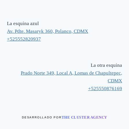
La esquina azul
Av. Pdte. Masaryk 360, Polanco, CDMX
+525552820937
La otra esquina
Prado Norte 349, Local A, Lomas de Chapultepec,
CDMX
+525550876169
THE CLUSTER AGENCY
DESARROLLADO POR