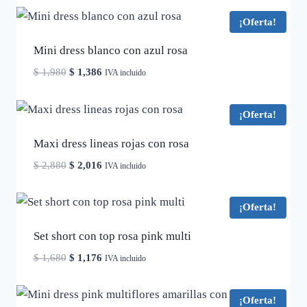
¡Oferta!
Mini dress blanco con azul rosa
El
El
$
1,980
$
1,386
IVA incluido
precio
precio
original
actual
¡Oferta!
era:
es:
$ 1,980.
$ 1,386.
Maxi dress lineas rojas con rosa
El
El
$
2,880
$
2,016
IVA incluido
precio
precio
original
actual
¡Oferta!
era:
es:
$ 2,880.
$ 2,016.
Set short con top rosa pink multi
El
El
$
1,680
$
1,176
IVA incluido
precio
precio
original
actual
¡Oferta!
era:
es: