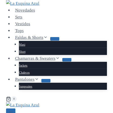
Saltar
al
Novedades
contenido
Sets
Vestidos
Tops
Faldas & Shorts
Maxi
Short
Chamarras & Sweaters
Jackets
Chalecos
Pantalones
Jumpsuites
0