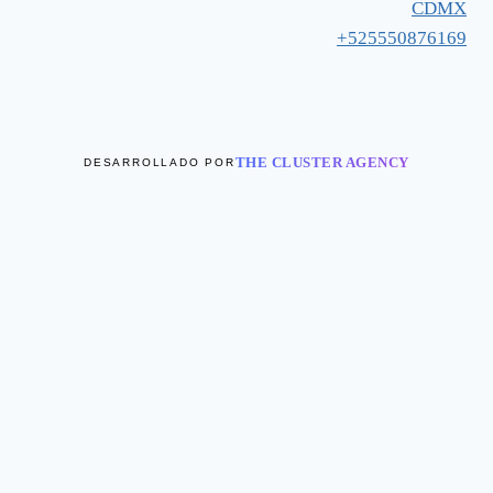
CDMX
+525550876169
THE CLUSTER AGENCY
DESARROLLADO POR
Novedades
Sets
Vestidos
Tops
Alternar
Faldas & Shorts
menú
Maxi
hijo
Short
Alternar