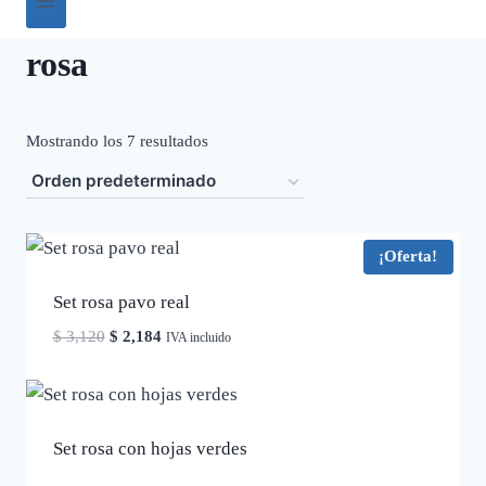
rosa
Mostrando los 7 resultados
¡Oferta!
Set rosa pavo real
El
El
$
3,120
$
2,184
IVA incluido
precio
precio
original
actual
era:
es:
$ 3,120.
$ 2,184.
Set rosa con hojas verdes