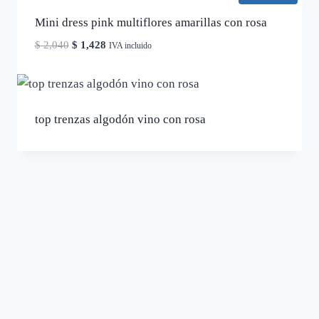
$ 1,680.
$ 1,176.
Mini dress pink multiflores amarillas con rosa
El
El
$
2,040
$
1,428
IVA incluido
precio
precio
original
actual
era:
es:
$ 2,040.
$ 1,428.
top trenzas algodón vino con rosa