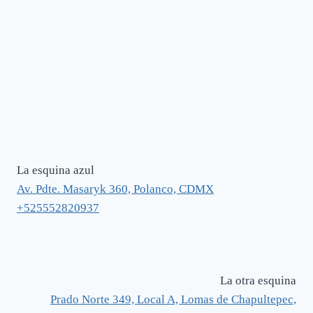
La esquina azul
Av. Pdte. Masaryk 360, Polanco, CDMX
+525552820937
La otra esquina
Prado Norte 349, Local A, Lomas de Chapultepec,