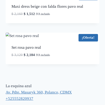
Maxi dress beige con falda flores pavo real
El
El
$
2,160
$
1,512
IVA incluido
precio
precio
original
actual
era:
es:
$ 2,160.
$ 1,512.
¡Oferta!
Set rosa pavo real
El
El
$
3,120
$
2,184
IVA incluido
precio
precio
original
actual
era:
es:
$ 3,120.
$ 2,184.
La esquina azul
Av. Pdte. Masaryk 360, Polanco, CDMX
+525552820937