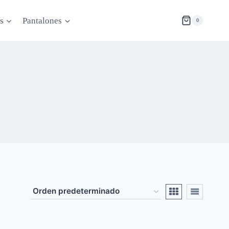
s
Pantalones
0