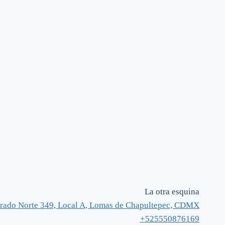
La otra esquina
rado Norte 349, Local A, Lomas de Chapultepec, CDMX
+525550876169