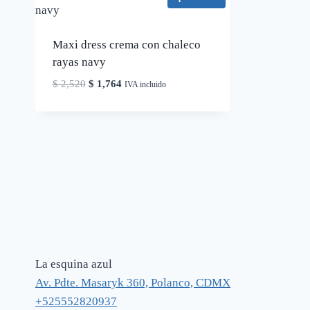
Maxi dress crema con chaleco
rayas navy
El
El
$
2,520
$
1,764
IVA incluido
precio
precio
original
actual
era:
es:
$ 2,520.
$ 1,764.
La esquina azul
Av. Pdte. Masaryk 360, Polanco, CDMX
+525552820937