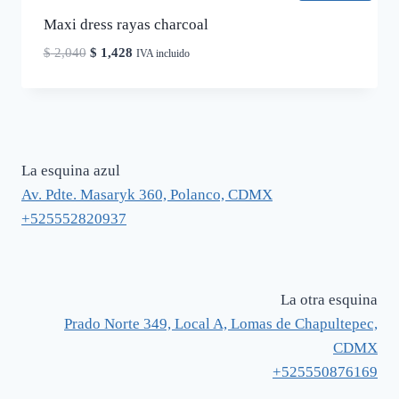
Maxi dress rayas charcoal
El
El
$
2,040
$
1,428
IVA incluido
precio
precio
original
actual
era:
es:
$ 2,040.
$ 1,428.
La esquina azul
Av. Pdte. Masaryk 360, Polanco, CDMX
+525552820937
La otra esquina
Prado Norte 349, Local A, Lomas de Chapultepec,
CDMX
+525550876169