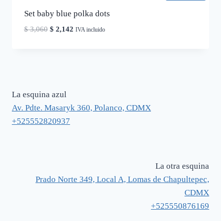
Set baby blue polka dots
El
El
$
3,060
$
2,142
IVA incluido
precio
precio
original
actual
era:
es:
$ 3,060.
$ 2,142.
La esquina azul
Av. Pdte. Masaryk 360, Polanco, CDMX
+525552820937
La otra esquina
Prado Norte 349, Local A, Lomas de Chapultepec,
CDMX
+525550876169