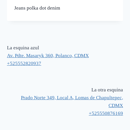
Jeans polka dot denim
La esquina azul
Av. Pdte. Masaryk 360, Polanco, CDMX
+525552820937
La otra esquina
Prado Norte 349, Local A, Lomas de Chapultepec,
CDMX
+525550876169