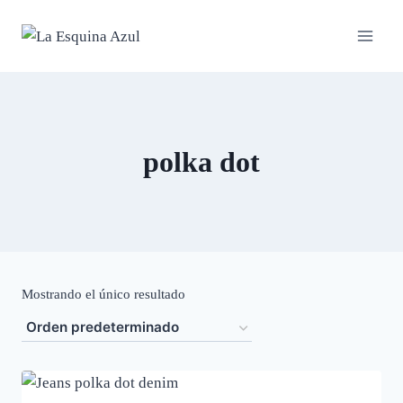
Saltar
al
contenido
polka dot
Mostrando el único resultado