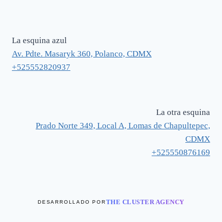
La esquina azul
Av. Pdte. Masaryk 360, Polanco, CDMX
+525552820937
La otra esquina
Prado Norte 349, Local A, Lomas de Chapultepec,
CDMX
+525550876169
THE CLUSTER AGENCY
DESARROLLADO POR