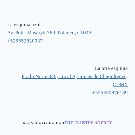
La esquina azul
Av. Pdte. Masaryk 360, Polanco, CDMX
+525552820937
La otra esquina
Prado Norte 349, Local A, Lomas de Chapultepec,
CDMX
+525550876169
THE CLUSTER AGENCY
DESARROLLADO POR