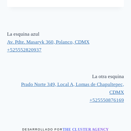
La esquina azul
Av. Pdte. Masaryk 360, Polanco, CDMX
+525552820937
La otra esquina
Prado Norte 349, Local A, Lomas de Chapultepec,
CDMX
+525550876169
THE CLUSTER AGENCY
DESARROLLADO POR