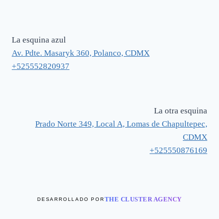
La esquina azul
Av. Pdte. Masaryk 360, Polanco, CDMX
+525552820937
La otra esquina
Prado Norte 349, Local A, Lomas de Chapultepec,
CDMX
+525550876169
THE CLUSTER AGENCY
DESARROLLADO POR