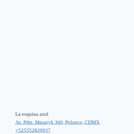
La esquina azul
Av. Pdte. Masaryk 360, Polanco, CDMX
+525552820937