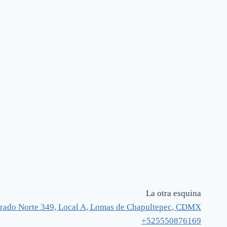
La otra esquina
rado Norte 349, Local A, Lomas de Chapultepec, CDMX
+525550876169