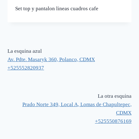
Set top y pantalon lineas cuadros cafe
La esquina azul
Av. Pdte. Masaryk 360, Polanco, CDMX
+525552820937
La otra esquina
Prado Norte 349, Local A, Lomas de Chapultepec,
CDMX
+525550876169