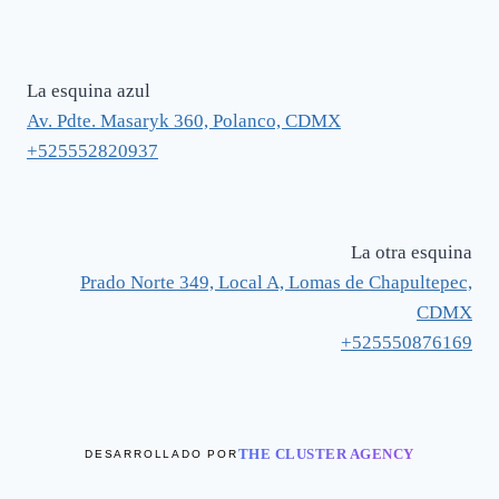
La esquina azul
Av. Pdte. Masaryk 360, Polanco, CDMX
+525552820937
La otra esquina
Prado Norte 349, Local A, Lomas de Chapultepec,
CDMX
+525550876169
THE CLUSTER AGENCY
DESARROLLADO POR