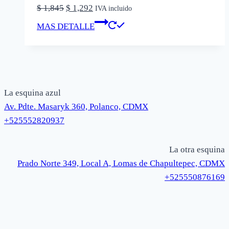
El
El
$
1,845
$
1,292
IVA incluido
precio
precio
Este
MAS DETALLE
original
actual
producto
era:
es:
tiene
$ 1,845.
$ 1,292.
múltiples
variantes.
Las
La esquina azul
opciones
Av. Pdte. Masaryk 360, Polanco, CDMX
se
+525552820937
pueden
elegir
La otra esquina
en
Prado Norte 349, Local A, Lomas de Chapultepec, CDMX
la
+525550876169
página
de
producto