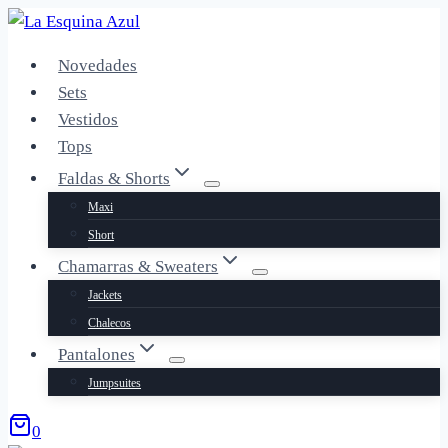
Saltar
al
Novedades
contenido
Sets
Vestidos
Tops
Faldas & Shorts
Maxi
Short
Chamarras & Sweaters
Jackets
Chalecos
Pantalones
Jumpsuites
0