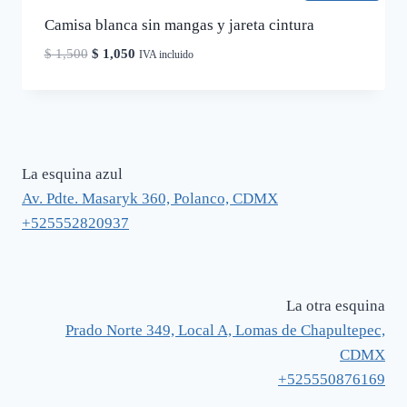
Camisa blanca sin mangas y jareta cintura
El
El
$
1,500
$
1,050
IVA incluido
precio
precio
original
actual
era:
es:
$ 1,500.
$ 1,050.
La esquina azul
Av. Pdte. Masaryk 360, Polanco, CDMX
+525552820937
La otra esquina
Prado Norte 349, Local A, Lomas de Chapultepec,
CDMX
+525550876169