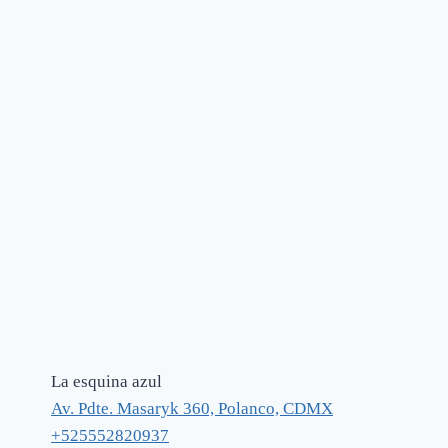
La esquina azul
Av. Pdte. Masaryk 360, Polanco, CDMX
+525552820937