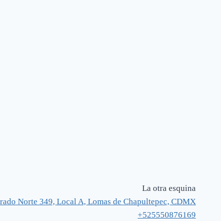
La otra esquina
rado Norte 349, Local A, Lomas de Chapultepec, CDMX
+525550876169